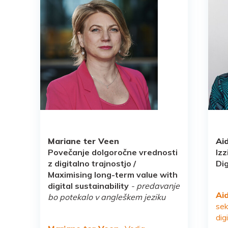
Mariane ter Veen
Aid
Povečanje dolgoročne vrednosti
Izz
z digitalno trajnostjo /
Dig
Maximising long-term value with
digital sustainability
- predavanje
Aid
bo potekalo v angleškem jeziku
sek
dig