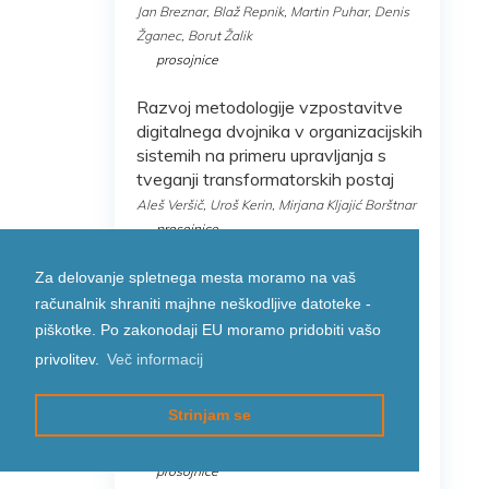
Jan Breznar, Blaž Repnik, Martin Puhar, Denis
Žganec, Borut Žalik
prosojnice
Razvoj metodologije vzpostavitve
digitalnega dvojnika v organizacijskih
sistemih na primeru upravljanja s
tveganji transformatorskih postaj
Aleš Veršič, Uroš Kerin, Mirjana Kljajić Borštnar
prosojnice
Inteligentni pomočniki in njihov vpliv
Za delovanje spletnega mesta moramo na vaš
na pisanje izvorne kode
računalnik shraniti majhne neškodljive datoteke -
Tilen Hliš, Luka Četina, Luka Pavlič
piškotke. Po zakonodaji EU moramo pridobiti vašo
prosojnice
privolitev.
Več informacij
Slaba odzivnost aplikacije – kaj pa
Strinjam se
zdaj?
Damijan Markovič
prosojnice