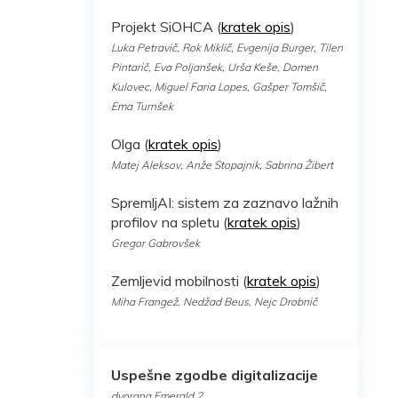
Projekt SiOHCA (
kratek opis
)
Luka Petravič, Rok Miklič, Evgenija Burger, Tilen
Pintarič, Eva Poljanšek, Urša Keše, Domen
Kulovec, Miguel Faria Lopes, Gašper Tomšič,
Ema Turnšek
Olga (
kratek opis
)
Matej Aleksov, Anže Stopajnik, Sabrina Žibert
SpremljAI: sistem za zaznavo lažnih
profilov na spletu (
kratek opis
)
Gregor Gabrovšek
Zemljevid mobilnosti (
kratek opis
)
Miha Frangež, Nedžad Beus, Nejc Drobnič
Uspešne zgodbe digitalizacije
dvorana Emerald 2