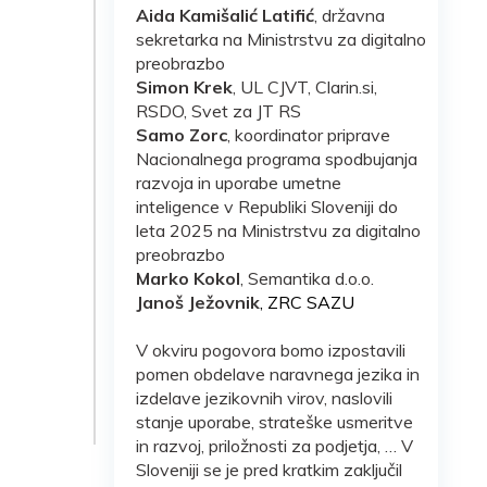
Aida Kamišalić Latifić
, državna
sekretarka na Ministrstvu za digitalno
preobrazbo
Simon Krek
, UL CJVT, Clarin.si,
RSDO, Svet za JT RS
Samo Zorc
, koordinator priprave
Nacionalnega programa spodbujanja
razvoja in uporabe umetne
inteligence v Republiki Sloveniji do
leta 2025 na Ministrstvu za digitalno
preobrazbo
Marko Kokol
, Semantika d.o.o.
Janoš Ježovnik
, ZRC SAZU
V okviru pogovora bomo izpostavili
pomen obdelave naravnega jezika in
izdelave jezikovnih virov, naslovili
stanje uporabe, strateške usmeritve
in razvoj, priložnosti za podjetja, … V
Sloveniji se je pred kratkim zaključil