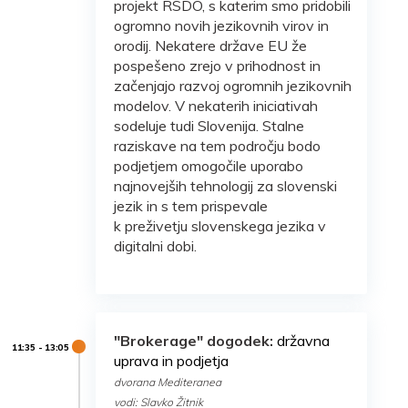
projekt RSDO, s katerim smo pridobili
ogromno novih jezikovnih virov in
orodij. Nekatere države EU že
pospešeno zrejo v prihodnost in
začenjajo razvoj ogromnih jezikovnih
modelov. V nekaterih iniciativah
sodeluje tudi Slovenija. Stalne
raziskave na tem področju bodo
podjetjem omogočile uporabo
najnovejših tehnologij za slovenski
jezik in s tem prispevale
k preživetju slovenskega jezika v
digitalni dobi.
"Brokerage" dogodek:
državna
uprava in podjetja
d
vorana Mediteranea
vodi: Slavko Žitnik