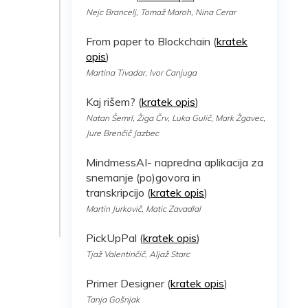
Nejc Brancelj, Tomaž Maroh, Nina Cerar
From paper to Blockchain (
kratek
opis
)
Martina Tivadar, Ivor Canjuga
Kaj rišem? (
kratek opis
)
Natan Šemrl, Žiga Črv, Luka Gulič, Mark Žgavec,
Jure Brenčič Jazbec
MindmessAI- napredna aplikacija za
snemanje (po)govora in
transkripcijo (
kratek opis
)
Martin Jurkovič, Matic Zavadlal
PickUpPal (
kratek opis
)
Tjaž Valentinčič, Aljaž Starc
Primer Designer (
kratek opis
)
Tanja Gošnjak