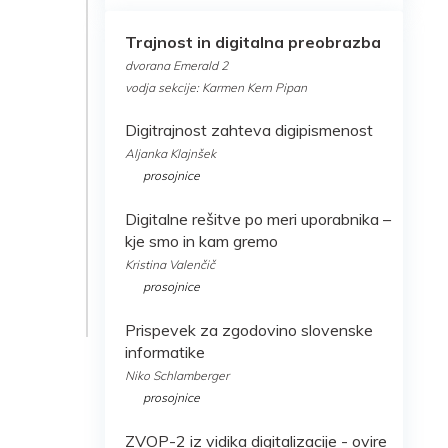
Trajnost in digitalna preobrazba
dvorana Emerald 2
vodja sekcije: Karmen Kern Pipan
Digitrajnost zahteva digipismenost
Aljanka Klajnše
k
prosojnice
Digitalne rešitve po meri uporabnika –
kje smo in kam gremo
Kristina Valenčič
prosojnice
Prispevek za zgodovino slovenske
informatike
Niko Schlamberger
prosojnice
ZVOP-2 iz vidika digitalizacije - ovire