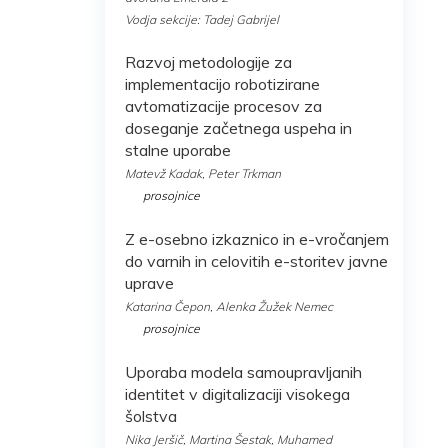
Vodja sekcije: Tadej Gabrijel
Razvoj metodologije za
implementacijo robotizirane
avtomatizacije procesov za
doseganje začetnega uspeha in
stalne uporabe
Matevž Kadak, Peter Trkman
prosojnice
Z e-osebno izkaznico in e-vročanjem
do varnih in celovitih e-storitev javne
uprave
Katarina Čepon, Alenka Žužek Nemec
prosojnice
Uporaba modela samoupravljanih
identitet v digitalizaciji visokega
šolstva
Nika Jeršič, Martina Šestak, Muhamed