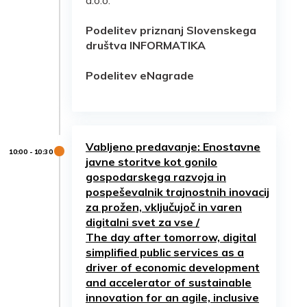
d.o.o.
Podelitev priznanj Slovenskega
društva INFORMATIKA
Podelitev eNagrade
Vabljeno predavanje: Enostavne
javne storitve kot gonilo
gospodarskega razvoja in
pospeševalnik trajnostnih inovacij
za prožen, vključujoč in varen
digitalni svet za vse /
The day after tomorrow, digital
simplified public services as a
driver of economic development
and accelerator of sustainable
innovation for an agile, inclusive