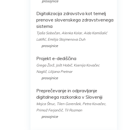
prosojnice
Digitalizacija zdravstva kot temelj
prenove slovenskega zdravstvenega
sistema
Tjaša Sobočan, Alenka Kolar, Aida Kamišalić
Latifić, Emilija Stojmenova Duh
prosojnice
Projekt e-dediščina
Grega Žorž, Jošt Hobič, Ksenija Kovačec
Naglič, Lilijana Pretnar
prosojnice
Preprečevanje in odpravljanje
digitalnega razkoraka v Sloveniji
Mojca Štruc, Tilen Gorenšek, Petra Kovačec,
Primož Ferjančič, Til Rozman
prosojnice