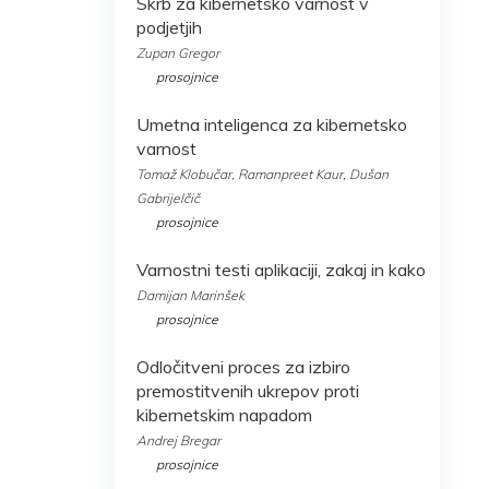
Skrb za kibernetsko varnost v
podjetjih
Zupan Gregor
prosojnice
Umetna inteligenca za kibernetsko
varnost
Tomaž Klobučar, Ramanpreet Kaur, Dušan
Gabrijelčič
prosojnice
Varnostni testi aplikaciji, zakaj in kako
Damijan Marinšek
prosojnice
Odločitveni proces za izbiro
premostitvenih ukrepov proti
kibernetskim napadom
Andrej Bregar
prosojnice